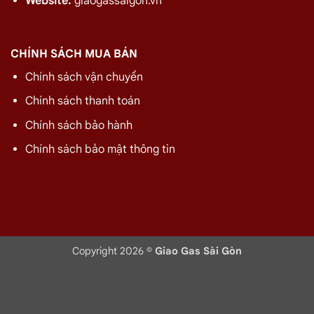
Website:
giaogassaigon.vn
Hệ thống gas công nghiệp
Hệ thống gas công nghiệp
nhà hàng Quận Gò Vấp
nhà hàng Quận 12
Liên hệ
CHÍNH SÁCH MUA BÁN
Liên hệ
Chính sách vận chuyển
Chính sách thanh toán
Chính sách bảo hành
Chính sách bảo mật thông tin
Hệ thống gas công nghiệp
Dự án lắp đặt hệ thống gas
nhà hàng Quận 1
công nghiệp cho Nhà hàng –
Quận 3
Liên hệ
Liên hệ
Copyright 2026 ©
Giao Gas Sài Gòn