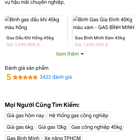
vụ hậu mãi chuyên nghiệp.
Gas Dầu Khí Hồng 45kg
Gas Bình Minh Xám 45kg
Giá:
1.690.000 ₫
Giá:
1.690.000 ₫
Xem thêm
Đánh giá sản phẩm
5
3433 đánh giá
Mọi Người Cũng Tìm Kiếm:
Giá gas hôm nay
Hệ thống gas công nghiệp
Giá gas 6kg
Giá gas 12kg
Gas công nghiệp 45kg
PetroVietNam Hồng 45kg
Saigon Petro Xám 45kg
Giá:
1.690.000 ₫
Giá:
2.250.000 ₫
Gas Bình Minh
Xe nâng TPHCM