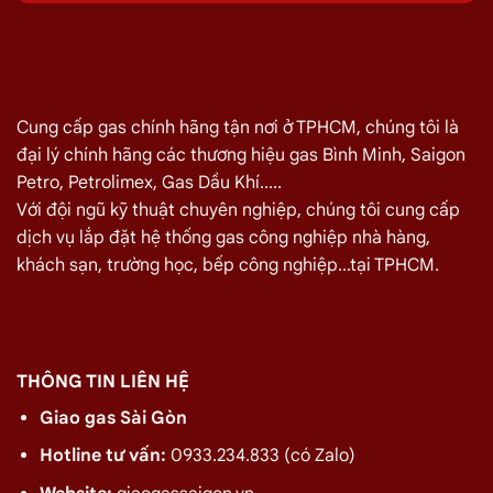
✅✔️
Giá gas cập nhật hàng ngày
✅✔️ Giao gas và lắp đặt miễn phí
Dịch Vụ Lắp Hệ Thống Gas Công Nghiệp Uy
Cung cấp gas chính hãng tận nơi ở TPHCM, chúng tôi là
Tín Quận Tân Bình
đại lý chính hãng các thương hiệu gas Bình Minh, Saigon
Petro, Petrolimex, Gas Dầu Khí.....
GiaoGasSaiGon.vn
mang đến giải pháp toàn diện từ tư
Với đội ngũ kỹ thuật chuyên nghiệp, chúng tôi cung cấp
vấn, thiết kế đến lắp đặt
hệ thống gas công nghiệp
dịch vụ lắp đặt hệ thống gas công nghiệp nhà hàng,
chuyên nghiệp. Chúng tôi cam kết giúp bạn không chỉ sở
khách sạn, trường học, bếp công nghiệp...tại TPHCM.
hữu hệ thống gas an toàn, hiện đại mà còn tiết kiệm chi
phí vận hành lên đến 30%.
THÔNG TIN LIÊN HỆ
Giao gas Sài Gòn
Hotline tư vấn:
0933.234.833 (có Zalo)