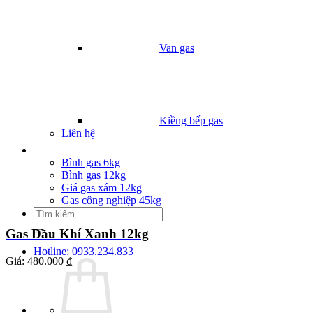
Van gas
Kiềng bếp gas
Liên hệ
Giá Gas
Bình gas 6kg
Bình gas 12kg
Giá gas xám 12kg
Gas công nghiệp 45kg
Tìm
kiếm:
Gas Dầu Khí Xanh 12kg
Hotline: 0933.234.833
Giá:
480.000 ₫