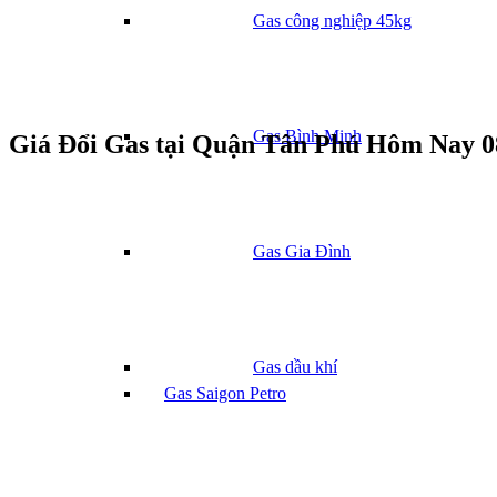
Gas công nghiệp 45kg
Gas Bình Minh
Giá Đổi Gas tại Quận Tân Phú Hôm Nay 0
Gas Gia Đình
Gas dầu khí
Gas Saigon Petro