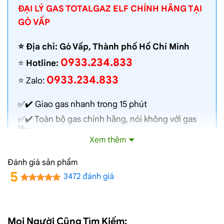
ĐẠI LÝ GAS TOTALGAZ ELF CHÍNH HÃNG TẠI
GÒ VẤP
⭐️ Địa chỉ: Gò Vấp, Thành phố Hồ Chí Minh
0933.234.833
⭐️
Hotline:
0933.234.833
⭐️ Zalo:
✅✔️ Giao gas nhanh trong 15 phút
✅✔️ Toàn bộ gas chính hãng, nói không với gas
lậu
Xem thêm
✅✔️ Gas đủ ký, chất lượng cao, bình gas được
kiểm định định kỳ
Đánh giá sản phẩm
✅✔️ Bán gas đúng giá niêm yết trên web
5
3472 đánh giá
✅✔️
Giá gas cập nhật hàng ngày
✅✔️ Giao gas và lắp đặt miễn phí
Mọi Người Cũng Tìm Kiếm: