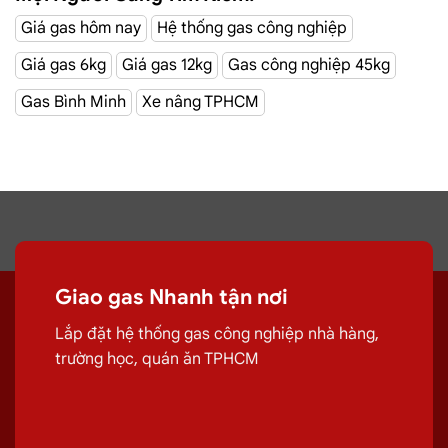
Quý khách cần
đổi gas chính hãng
xin vui
Giá gas hôm nay
Hệ thống gas công nghiệp
lòng gọi vào các số hotline bên dưới.
Giá gas 6kg
Giá gas 12kg
Gas công nghiệp 45kg
Gas Bình Minh
Xe nâng TPHCM
Xin chân thành cảm ơn.
BẤM GỌI 0933.234.833
ZALO 0933.234.833
Giao gas Nhanh tận nơi
Lắp đặt hệ thống gas công nghiệp nhà hàng,
trường học, quán ăn TPHCM