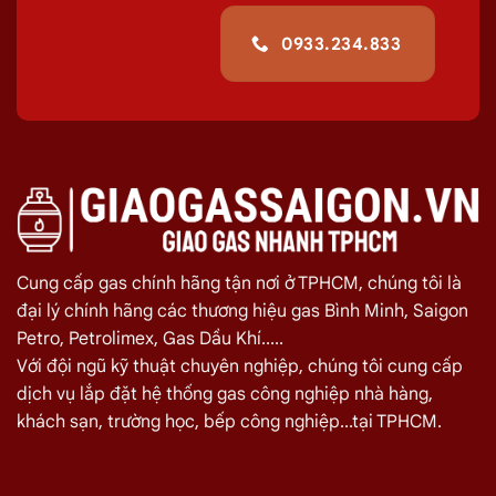
0933.234.833
Nhà Phân Phối Gas Hiệp Thành Chuyên phân phối Gas
Totel ELF tại Gò Vấp
Giá Gas TotalGaz ELF Gò Vấp Ngày 05/08
Cung cấp gas chính hãng tận nơi ở TPHCM, chúng tôi là
đại lý chính hãng các thương hiệu gas Bình Minh, Saigon
Petro, Petrolimex, Gas Dầu Khí.....
Với đội ngũ kỹ thuật chuyên nghiệp, chúng tôi cung cấp
dịch vụ lắp đặt hệ thống gas công nghiệp nhà hàng,
khách sạn, trường học, bếp công nghiệp...tại TPHCM.