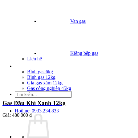
Van gas
Kiềng bếp gas
Liên hệ
Giá Gas
Bình gas 6kg
Bình gas 12kg
Giá gas xám 12kg
Gas công nghiệp 45kg
Tìm
kiếm:
Gas Dầu Khí Xanh 12kg
Hotline: 0933.234.833
Giá:
480.000 ₫