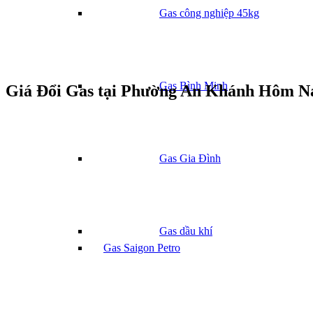
Gas công nghiệp 45kg
Gas Bình Minh
Giá Đổi Gas tại Phường An Khánh Hôm N
Gas Gia Đình
Gas dầu khí
Gas Saigon Petro