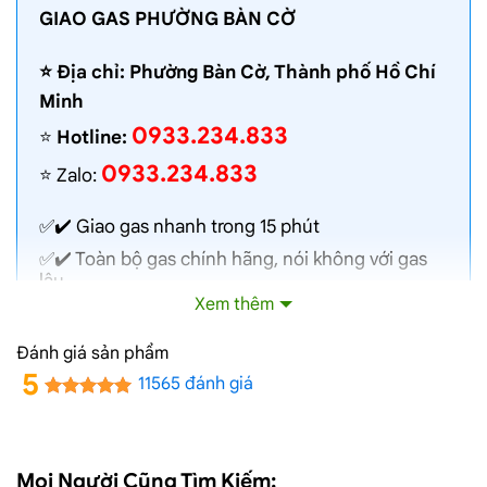
GIAO GAS PHƯỜNG BÀN CỜ
⭐️ Địa chỉ: Phường Bàn Cờ, Thành phố Hồ Chí
Minh
0933.234.833
⭐️
Hotline:
0933.234.833
⭐️ Zalo:
✅✔️
Giao gas nhanh
trong 15 phút
✅✔️ Toàn bộ gas chính hãng, nói không với gas
lậu
Xem thêm
✅✔️ Gas đủ ký, chất lượng cao, bình gas được
kiểm định định kỳ
Đánh giá sản phẩm
✅✔️ Bán gas đúng giá niêm yết trên web
5
11565 đánh giá
✅✔️
Giá gas cập nhật hàng ngày
✅✔️ Giao gas và lắp đặt miễn phí
Mọi Người Cũng Tìm Kiếm: