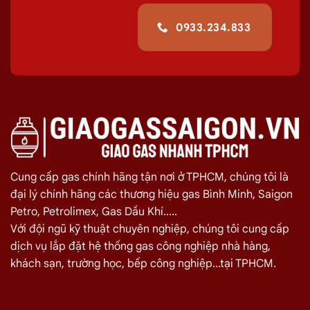
địa giới hành chính năm 2025 tại TPHCM.
0933.234.833
Giao Gas Sài Gòn
c
huyên cung cấp, đổi
các bình
gas
dân dụng 12Kg,
gas
công
nghiệp 45kg chất lượng
giao tận nơi tại
Phường Bàn Cờ,
giúp quá trình sử
dụng
gas
của quý khách hiệu quả hơn.
Bên cạnh đó chúng tôi còn cung cấp
dịch vụ
lắp hệ thống gas công nghiệp
Cung cấp gas chính hãng tận nơi ở TPHCM, chúng tôi là
tại Phường Bàn Cờ
đại lý chính hãng các thương hiệu gas Bình Minh, Saigon
Petro, Petrolimex, Gas Dầu Khí.....
Giá Đổi Gas Tận Nơi Tại
Phường Bàn Cờ
Với đội ngũ kỹ thuật chuyên nghiệp, chúng tôi cung cấp
08/2026
dịch vụ lắp đặt hệ thống gas công nghiệp nhà hàng,
Quý khách hàng cần đổi gas số lượng lớn cho nhà hàng,
khách sạn, trường học, bếp công nghiệp...tại TPHCM.
quán ăn tại
Phường Bàn Cờ
vui lòng liên hệ ngay với chúng
tôi để nhận được mức giá rẻ nhất và chính sách
giao gas
nhanh