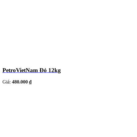
PetroVietNam Đỏ 12kg
Giá:
480.000 ₫