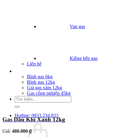
Van gas
Kiềng bếp gas
Liên hệ
Giá Gas
Bình gas 6kg
Bình gas 12kg
Giá gas xám 12kg
Gas công nghiệp 45kg
Tìm
kiếm:
Hotline: 0933.234.833
Gas Dầu Khí Xanh 12kg
Giá:
480.000 ₫