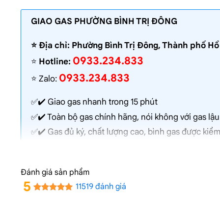
GIAO GAS PHƯỜNG BÌNH TRỊ ĐÔNG
⭐️ Địa chỉ: Phường Bình Trị Đông, Thành phố H
0933.234.833
⭐️
Hotline:
0933.234.833
⭐️ Zalo:
✅✔️
Giao gas nhanh
trong 15 phút
✅✔️ Toàn bộ gas chính hãng, nói không với gas lậu
✅✔️ Gas đủ ký, chất lượng cao, bình gas được kiểm
✅✔️ Bán gas đúng giá niêm yết trên web
✅✔️
Giá gas cập nhật hàng ngày
Đánh giá sản phẩm
✅✔️ Giao gas và lắp đặt miễn phí
5
11519 đánh giá
Dịch Vụ Giao Gas Tận Nơi
Phường 