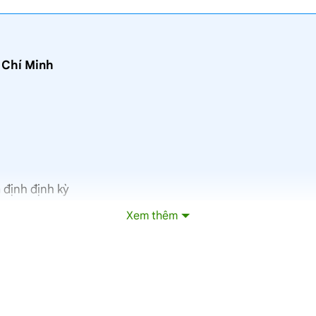
ồ Chí Minh
 định định kỳ
Xem thêm
Bình Trị Đông