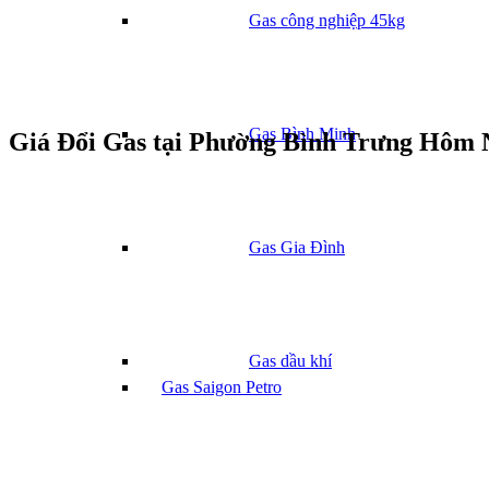
Gas công nghiệp 45kg
Gas Bình Minh
Giá Đổi Gas tại Phường Bình Trưng Hôm 
Gas Gia Đình
Gas dầu khí
Gas Saigon Petro