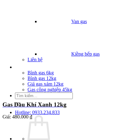
Van gas
Kiềng bếp gas
Liên hệ
Giá Gas
Bình gas 6kg
Bình gas 12kg
Giá gas xám 12kg
Gas công nghiệp 45kg
Tìm
kiếm:
Gas Dầu Khí Xanh 12kg
Hotline: 0933.234.833
Giá:
480.000 ₫