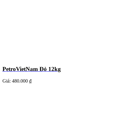
PetroVietNam Đỏ 12kg
Giá:
480.000 ₫