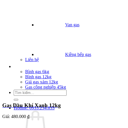
Van gas
Kiềng bếp gas
Liên hệ
Giá Gas
Bình gas 6kg
Bình gas 12kg
Giá gas xám 12kg
Gas công nghiệp 45kg
Tìm
kiếm:
Gas Dầu Khí Xanh 12kg
Hotline: 0933.234.833
Giá:
480.000 ₫