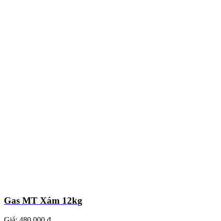
Gas MT Xám 12kg
Giá:
480.000 ₫