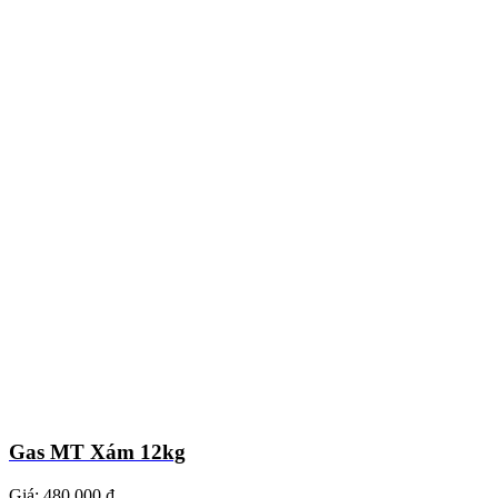
Gas MT Xám 12kg
Giá:
480.000 ₫