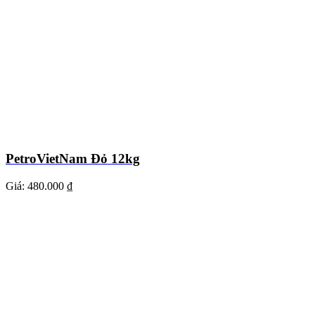
PetroVietNam Đỏ 12kg
Giá:
480.000 ₫