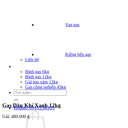
Van gas
Kiềng bếp gas
Liên hệ
Giá Gas
Bình gas 6kg
Bình gas 12kg
Giá gas xám 12kg
Gas công nghiệp 45kg
Tìm
kiếm:
Gas Dầu Khí Xanh 12kg
Hotline: 0933.234.833
Giá:
480.000 ₫