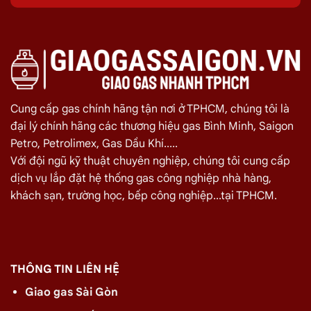
năm 2025 tại TPHCM.
Giao Gas Sài Gòn
c
huyên cung cấp, đổi các bình
gas
dân
dụng 12Kg,
gas
công nghiệp 45kg chất
lượng
giao tận nơi tại Phường Đông
Hưng Thuận,
giúp quá trình sử dụng
gas
của quý khách hiệu quả hơn. Bên cạnh đó
Cung cấp gas chính hãng tận nơi ở TPHCM, chúng tôi là
đại lý chính hãng các thương hiệu gas Bình Minh, Saigon
chúng tôi còn cung cấp
dịch vụ
lắp hệ
Petro, Petrolimex, Gas Dầu Khí.....
thống gas công nghiệp tại Phường
Với đội ngũ kỹ thuật chuyên nghiệp, chúng tôi cung cấp
Đông Hưng Thuận
dịch vụ lắp đặt hệ thống gas công nghiệp nhà hàng,
khách sạn, trường học, bếp công nghiệp...tại TPHCM.
Giá Đổi Gas Tận Nơi Tại
Phường Đông Hưng
Thuận 08/2026
Quý khách hàng cần đổi gas số lượng lớn cho nhà hàng,
quán ăn tại
Phường Đông Hưng Thuận
vui lòng liên hệ ngay
THÔNG TIN LIÊN HỆ
với chúng tôi để nhận được mức giá rẻ nhất và chính sách
giao
Giao gas Sài Gòn
gas nhanh