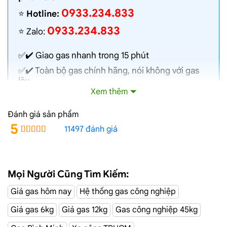
0933.234.833
⭐️
Hotline:
0933.234.833
⭐️ Zalo:
✅✔️
Giao gas nhanh
trong 15 phút
✅✔️ Toàn bộ gas chính hãng, nói không với gas
lậu
Xem thêm
✅✔️ Gas đủ ký, chất lượng cao, bình gas được
kiểm định định kỳ
Đánh giá sản phẩm
✅✔️ Bán gas đúng giá niêm yết trên web
5
11497 đánh giá
✅✔️
Giá gas cập nhật hàng ngày
✅✔️ Giao gas và lắp đặt miễn phí
Mọi Người Cũng Tìm Kiếm:
Phường Đông
Dịch Vụ Giao Gas Tận Nơi
Giá gas hôm nay
Hệ thống gas công nghiệp
Hưng Thuận
Giá gas 6kg
Giá gas 12kg
Gas công nghiệp 45kg
CÔNG TY TNHH MỘT THÀNH VIÊN DẦU KHÍ TP.HCM