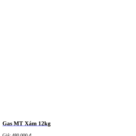
Gas MT Xám 12kg
Giá:
480.000 ₫