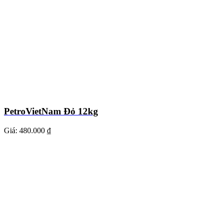
PetroVietNam Đỏ 12kg
Giá:
480.000 ₫