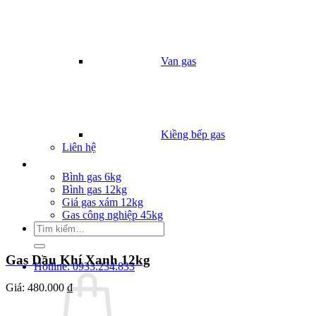
Van gas
Kiềng bếp gas
Liên hệ
Giá Gas
Bình gas 6kg
Bình gas 12kg
Giá gas xám 12kg
Gas công nghiệp 45kg
Tìm
kiếm:
Gas Dầu Khí Xanh 12kg
Hotline: 0933.234.833
Giá:
480.000 ₫