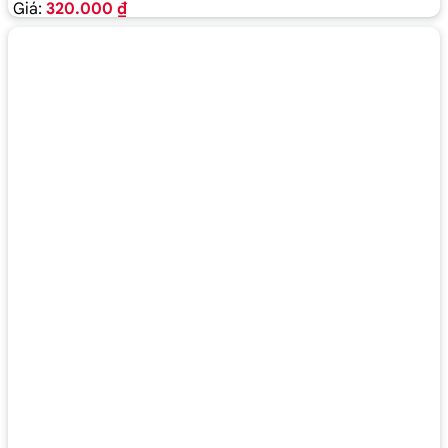
Giá:
320.000 ₫