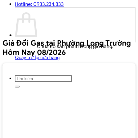
Hotline: 0933.234.833
Giá Đổi Gas tại Phường Long Trường
Chưa có sản phẩm trong giỏ hàng.
Hôm Nay 08/2026
Quay trở lại cửa hàng
Tìm
kiếm: