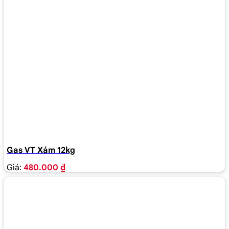
Gas VT Xám 12kg
Giá:
480.000 ₫