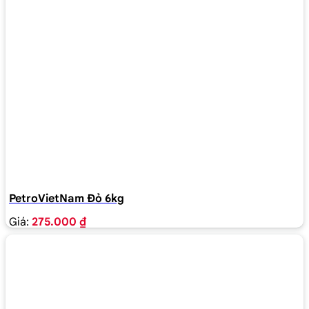
PetroVietNam Đỏ 6kg
Giá:
275.000 ₫