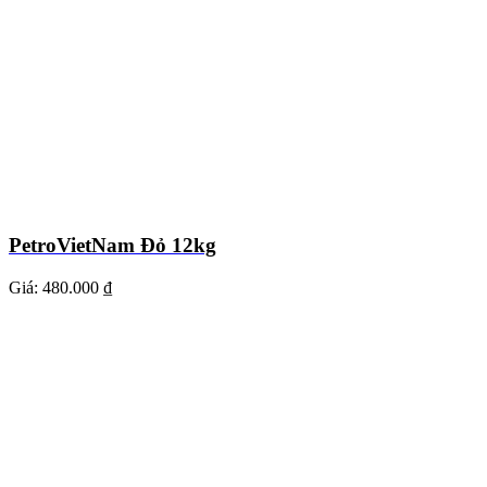
PetroVietNam Đỏ 12kg
Giá:
480.000 ₫