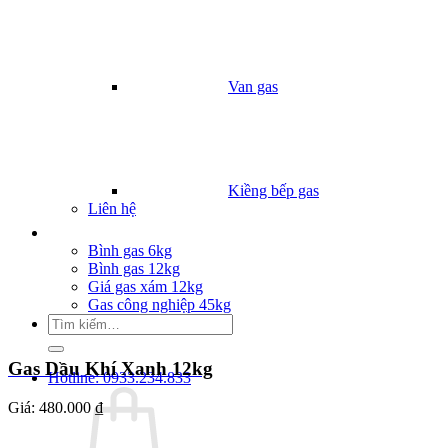
Van gas
Kiềng bếp gas
Liên hệ
Giá Gas
Bình gas 6kg
Bình gas 12kg
Giá gas xám 12kg
Gas công nghiệp 45kg
Tìm
kiếm:
Gas Dầu Khí Xanh 12kg
Hotline: 0933.234.833
Giá:
480.000 ₫