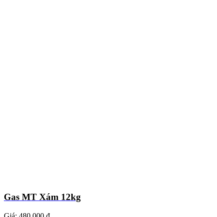
Gas MT Xám 12kg
Giá:
480.000 ₫