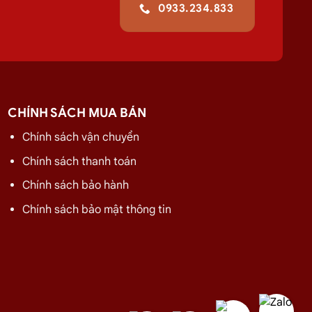
0933.234.833
g,
gas
công nghiệp 45kg chất lượng
giao tận
 tôi còn cung cấp
dịch vụ
lắp hệ thống gas
CHÍNH SÁCH MUA BÁN
ận được mức giá rẻ nhất và chính sách
giao gas nhanh
Chính sách vận chuyển
Chính sách thanh toán
Chính sách bảo hành
GIÁ
Chính sách bảo mật thông tin
275.000
₫
320.000
₫
480.000
₫
480.000
₫
480.000
₫