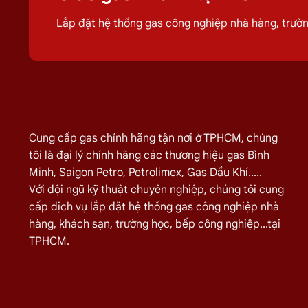
chính năm 2025 tại TPHCM.
Giao Gas Sài 
Lắp đặt hệ thống gas công nghiệp nhà hàng, trư
nơi tại Xã Bình Mỹ,
giúp quá trình sử dụng
công nghiệp tại Xã Bình Mỹ
Giá Đổi Gas Tận Nơi Tại
Xã Bình 
Quý khách hàng cần đổi gas số lượng lớn cho nhà hàng,
Cung cấp gas chính hãng tận nơi ở TPHCM, chúng
Miễn phí giao hàng và lắp đặt tận nơi
tôi là đại lý chính hãng các thương hiệu gas Bình
Minh, Saigon Petro, Petrolimex, Gas Dầu Khí.....
TÊN SẢN PHẨM
Với đội ngũ kỹ thuật chuyên nghiệp, chúng tôi cung
cấp dịch vụ lắp đặt hệ thống gas công nghiệp nhà
Bình Gas Petro VietNam 6kg màu đỏ
hàng, khách sạn, trường học, bếp công nghiệp...tại
Bình Gas ELF 6,5kg Màu Đỏ
TPHCM.
Bình gas Pacific Petro 12kg màu Xám
Bình gas Pacific Petro 12kg Màu Vàng
gas dầu khí mầu xanh lá chuối 12kg