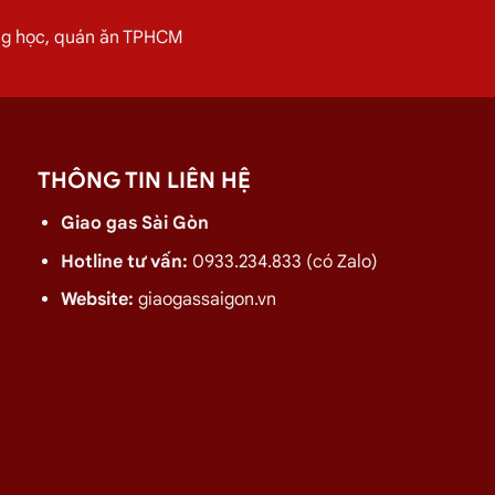
Gòn
c
huyên cung cấp, đổi các bình
gas
dân dụng 12K
ờng học, quán ăn TPHCM
gas
của quý khách hiệu quả hơn. Bên cạnh đó chúng
Mỹ 08/2026
THÔNG TIN LIÊN HỆ
 quán ăn tại
Xã Bình Mỹ
vui lòng liên hệ ngay với chúng tôi để nh
Giao gas Sài Gòn
Hotline tư vấn:
0933.234.833 (có Zalo)
Website:
giaogassaigon.vn