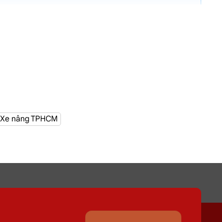
g hơn 100 cửa hàng tại TPHCM
Xe nâng TPHCM
n Củ Chi)
sau đợt điều chỉnh địa giới hành