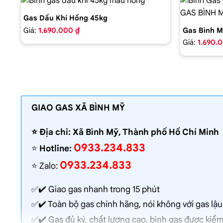
Gas Dầu Khí Hồng 45kg
Giá:
1.690.000 ₫
Gas Bình M
Giá:
1.690.
GIAO GAS XÃ BÌNH MỸ
⭐️ Địa chỉ: Xã Bình Mỹ, Thành phố Hồ Chí Minh
0933.234.833
⭐️
Hotline:
0933.234.833
⭐️ Zalo:
✅✔️
Giao gas nhanh
trong 15 phút
✅✔️ Toàn bộ gas chính hãng, nói không với gas lậu
✅✔️ Gas đủ ký, chất lượng cao, bình gas được kiểm