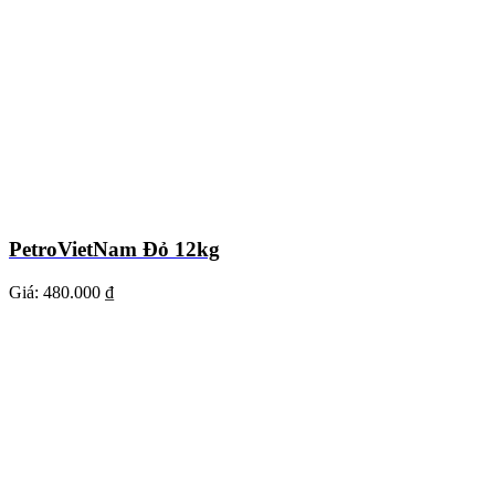
PetroVietNam Đỏ 12kg
Giá:
480.000 ₫