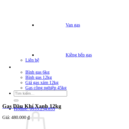
Van gas
Kiềng bếp gas
Liên hệ
Giá Gas
Bình gas 6kg
Bình gas 12kg
Giá gas xám 12kg
Gas công nghiệp 45kg
Tìm
kiếm:
Gas Dầu Khí Xanh 12kg
Hotline: 0933.234.833
Giá:
480.000 ₫