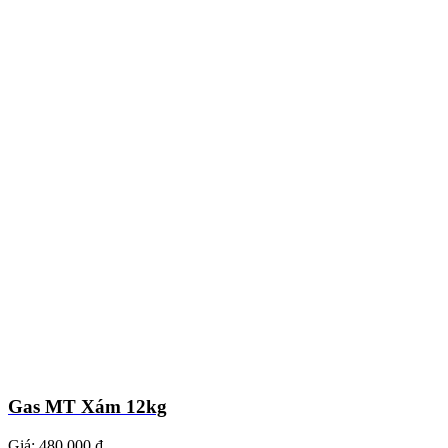
Gas MT Xám 12kg
Giá:
480.000 ₫