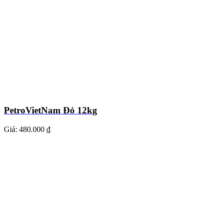
PetroVietNam Đỏ 12kg
Giá:
480.000 ₫