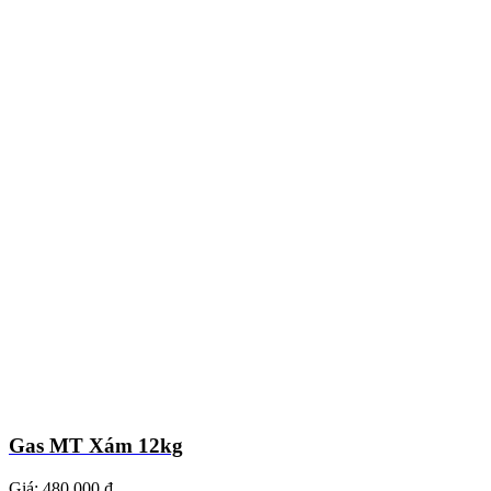
Gas MT Xám 12kg
Giá:
480.000 ₫