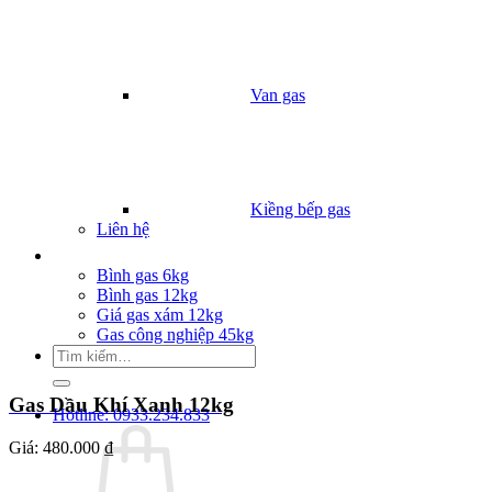
Van gas
Kiềng bếp gas
Liên hệ
Giá Gas
Bình gas 6kg
Bình gas 12kg
Giá gas xám 12kg
Gas công nghiệp 45kg
Tìm
kiếm:
Gas Dầu Khí Xanh 12kg
Hotline: 0933.234.833
Giá:
480.000 ₫