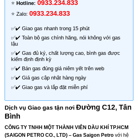
0933.234.833
⭐️
Hotline:
0933.234.833
⭐️ Zalo:
✅✔️
Giao gas nhanh
trong 15 phút
✅✔️ Toàn bộ gas chính hãng, nói không với gas
lậu
✅✔️ Gas đủ ký, chất lượng cao, bình gas được
kiểm định định kỳ
✅✔️ Bán gas đúng giá niêm yết trên web
✅✔️
Giá gas cập nhật hàng ngày
✅✔️ Giao gas và lắp đặt miễn phí
Đường C12, Tân
Dịch vụ Giao gas tận nơi
Bình
CÔNG TY TNHH MỘT THÀNH VIÊN DẦU KHÍ TP.HCM
(SAIGON PETRO CO., LTD) –
Gas Saigon Petro
với hệ