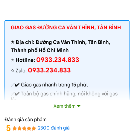
GIAO GAS ĐƯỜNG CA VĂN THỈNH, TÂN BÌNH
⭐️ Địa chỉ: Đường Ca Văn Thỉnh, Tân Bình,
Thành phố Hồ Chí Minh
0933.234.833
⭐️
Hotline:
0933.234.833
⭐️ Zalo:
✅✔️
Giao gas nhanh
trong 15 phút
✅✔️ Toàn bộ gas chính hãng, nói không với gas
lậu
Xem thêm
✅✔️ Gas đủ ký, chất lượng cao, bình gas được
kiểm định định kỳ
Đánh giá sản phẩm
✅✔️ Bán gas đúng giá niêm yết trên web
5
2300 đánh giá
✅✔️
Giá gas cập nhật hàng ngày