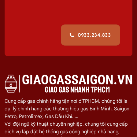
Chuyên cung cấp, đổi các bình
gas
dân
dụng 12Kg,
gas
công nghiệp 45kg chất
lượng
giao tận nơi Đường Ca Văn Thỉnh,
Tân Bình
giúp quá trình sử dụng
gas
của
0933.234.833
quý khách hiệu quả hơn.
Giá Giao Gas Tận Nơi Đường Ca Văn Thỉnh,
Tân Bình Ngày 06/08
TÊN SẢN PHẨM
GIÁ
Bình Gas Petro VietNam 6kg màu đỏ
275.000
₫
Bình Gas ELF 6,5kg Màu Đỏ
320.000
₫
Cung cấp gas chính hãng tận nơi ở TPHCM, chúng tôi là
Bình gas Pacific Petro 12kg màu Xám
480.000
₫
đại lý chính hãng các thương hiệu gas Bình Minh, Saigon
Bình gas Pacific Petro 12kg Màu Vàng
480.000
₫
Petro, Petrolimex, Gas Dầu Khí.....
gas dầu khí mầu xanh lá chuối 12kg
480.000
₫
Với đội ngũ kỹ thuật chuyên nghiệp, chúng tôi cung cấp
dịch vụ lắp đặt hệ thống gas công nghiệp nhà hàng,
Bình gas dầu khí 12kg màu vàng
480.000
₫