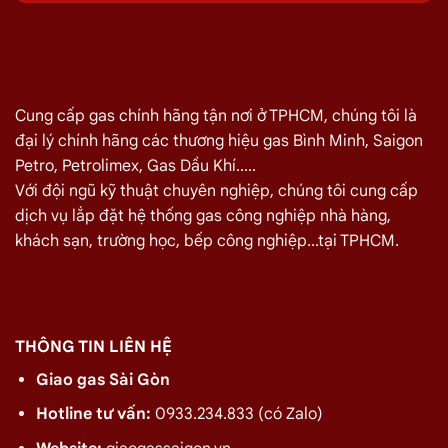
Bình Ngày 07/08
TÊN SẢN PHẨM
GIÁ
Bình Gas Petro VietNam 6kg màu đỏ
275.000
₫
Cung cấp gas chính hãng tận nơi ở TPHCM, chúng tôi là
Bình Gas ELF 6,5kg Màu Đỏ
320.000
₫
đại lý chính hãng các thương hiệu gas Bình Minh, Saigon
Bình gas Pacific Petro 12kg màu Xám
480.000
₫
Petro, Petrolimex, Gas Dầu Khí.....
Bình gas Pacific Petro 12kg Màu Vàng
480.000
₫
Với đội ngũ kỹ thuật chuyên nghiệp, chúng tôi cung cấp
dịch vụ lắp đặt hệ thống gas công nghiệp nhà hàng,
gas dầu khí mầu xanh lá chuối 12kg
480.000
₫
khách sạn, trường học, bếp công nghiệp...tại TPHCM.
Bình gas dầu khí 12kg màu vàng
480.000
₫
Bình gas dầu khí 12kg màu đỏ
480.000
₫
Bình gas VT Gas 12kg màu xanh đen
480.000
₫
THÔNG TIN LIÊN HỆ
Bình gas VT Gas 12kg màu đỏ
480.000
₫
Giao gas Sài Gòn
Bình gas dầu khí 12kg màu xám
480.000
₫
Hotline tư vấn:
0933.234.833 (có Zalo)
Bình gas VT Gas 12kg màu xám
480.000
₫
Bình gas MT Gas 12kg màu xám
480.000
₫