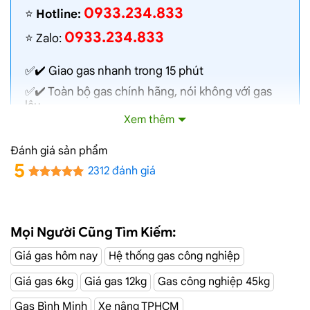
0933.234.833
⭐️
Hotline:
0933.234.833
⭐️ Zalo:
✅✔️
Giao gas nhanh
trong 15 phút
✅✔️ Toàn bộ gas chính hãng, nói không với gas
lậu
Xem thêm
✅✔️ Gas đủ ký, chất lượng cao, bình gas được
kiểm định định kỳ
Đánh giá sản phẩm
✅✔️ Bán gas đúng giá niêm yết trên web
5
2312 đánh giá
✅✔️
Giá gas cập nhật hàng ngày
✅✔️ Giao gas và lắp đặt miễn phí
Mọi Người Cũng Tìm Kiếm:
Đường Đại
Dịch Vụ Giao Gas Tận Nơi
Giá gas hôm nay
Hệ thống gas công nghiệp
Nghĩa, Tân Bình
Giá gas 6kg
Giá gas 12kg
Gas công nghiệp 45kg
CÔNG TY TNHH MỘT THÀNH VIÊN DẦU KHÍ TP.HCM
Gas Bình Minh
Xe nâng TPHCM