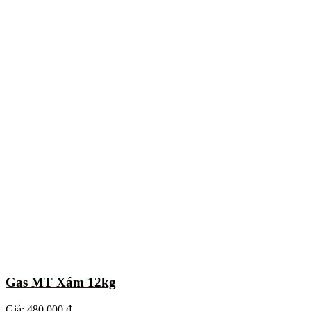
Gas MT Xám 12kg
Giá:
480.000 ₫