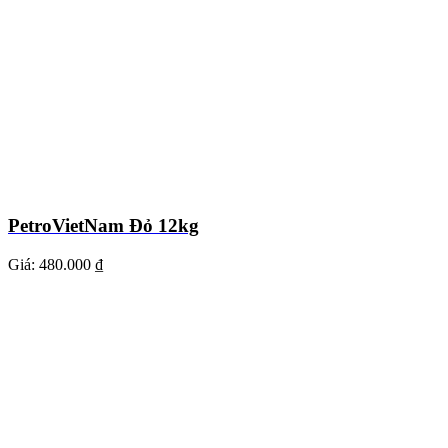
PetroVietNam Đỏ 12kg
Giá:
480.000 ₫