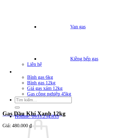
Van gas
Kiềng bếp gas
Liên hệ
Giá Gas
Bình gas 6kg
Bình gas 12kg
Giá gas xám 12kg
Gas công nghiệp 45kg
Tìm
kiếm:
Gas Dầu Khí Xanh 12kg
Hotline: 0933.234.833
Giá:
480.000 ₫