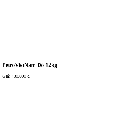
PetroVietNam Đỏ 12kg
Giá:
480.000 ₫