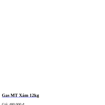
Gas MT Xám 12kg
Giá:
480.000 ₫