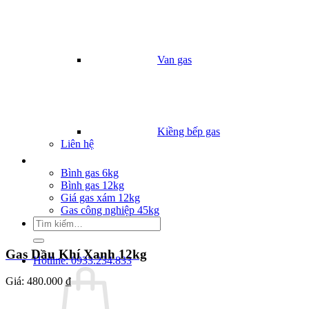
Van gas
Kiềng bếp gas
Liên hệ
Giá Gas
Bình gas 6kg
Bình gas 12kg
Giá gas xám 12kg
Gas công nghiệp 45kg
Tìm
kiếm:
Gas Dầu Khí Xanh 12kg
Hotline: 0933.234.833
Giá:
480.000 ₫