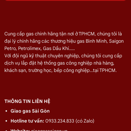
Giá Giao Gas Tận Nơi Đường Lương Thế Vinh,
Tân Bình Ngày 07/08
TÊN SẢN PHẨM
GIÁ
Bình Gas Petro VietNam 6kg màu đỏ
275.000
₫
Cung cấp gas chính hãng tận nơi ở TPHCM, chúng tôi là
đại lý chính hãng các thương hiệu gas Bình Minh, Saigon
Bình Gas ELF 6,5kg Màu Đỏ
320.000
₫
Petro, Petrolimex, Gas Dầu Khí.....
Bình gas Pacific Petro 12kg màu Xám
480.000
₫
Với đội ngũ kỹ thuật chuyên nghiệp, chúng tôi cung cấp
Bình gas Pacific Petro 12kg Màu Vàng
480.000
₫
dịch vụ lắp đặt hệ thống gas công nghiệp nhà hàng,
khách sạn, trường học, bếp công nghiệp...tại TPHCM.
gas dầu khí mầu xanh lá chuối 12kg
480.000
₫
Bình gas dầu khí 12kg màu vàng
480.000
₫
Bình gas dầu khí 12kg màu đỏ
480.000
₫
Bình gas VT Gas 12kg màu xanh đen
480.000
₫
THÔNG TIN LIÊN HỆ
Bình gas VT Gas 12kg màu đỏ
480.000
₫
Giao gas Sài Gòn
Bình gas dầu khí 12kg màu xám
480.000
₫
Hotline tư vấn:
0933.234.833 (có Zalo)
Bình gas VT Gas 12kg màu xám
480.000
₫