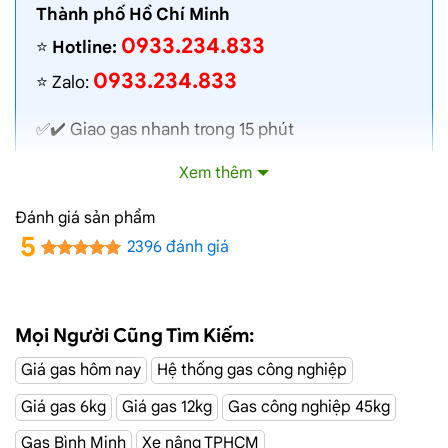
Thành phố Hồ Chí Minh
0933.234.833
⭐️
Hotline:
0933.234.833
⭐️ Zalo:
✅✔️
Giao gas nhanh
trong 15 phút
✅✔️ Toàn bộ gas chính hãng, nói không với gas
Xem thêm
lậu
✅✔️ Gas đủ ký, chất lượng cao, bình gas được
Đánh giá sản phẩm
kiểm định định kỳ
5
2396 đánh giá
✅✔️ Bán gas đúng giá niêm yết trên web
✅✔️
Giá gas cập nhật hàng ngày
✅✔️ Giao gas và lắp đặt miễn phí
Mọi Người Cũng Tìm Kiếm:
Giá gas hôm nay
Hệ thống gas công nghiệp
Đường Lương
Dịch Vụ Giao Gas Tận Nơi
Giá gas 6kg
Giá gas 12kg
Gas công nghiệp 45kg
Thế Vinh, Tân Bình
Gas Bình Minh
Xe nâng TPHCM