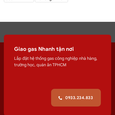
CÔNG TY TNHH MỘT THÀNH VIÊN DẦU KHÍ TP.HCM
(SAIGON PETRO CO., LTD) –
Gas Saigon Petro
với hệ
thống hơn 100 cửa hàng tại TPHCM
Giao gas tận
Giao gas Nhanh tận nơi
Lắp đặt hệ thống gas công nghiệp nhà hàng,
nơi Đường Lương Thế Vinh, Tân Bình
trường học, quán ăn TPHCM
Chuyên cung cấp, đổi các bình
gas
dân
dụng 12Kg,
gas
công nghiệp 45kg chất
lượng
giao tận nơi Đường Lương Thế
0933.234.833
Vinh, Tân Bình
giúp quá trình sử
dụng
gas
của quý khách hiệu quả hơn.