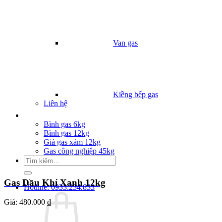
Van gas
Kiềng bếp gas
Liên hệ
Giá Gas
Bình gas 6kg
Bình gas 12kg
Giá gas xám 12kg
Gas công nghiệp 45kg
Tìm
kiếm:
Gas Dầu Khí Xanh 12kg
Hotline: 0933.234.833
Giá:
480.000 ₫