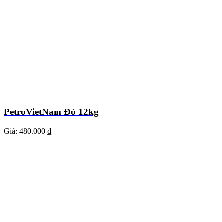
PetroVietNam Đỏ 12kg
Giá:
480.000 ₫