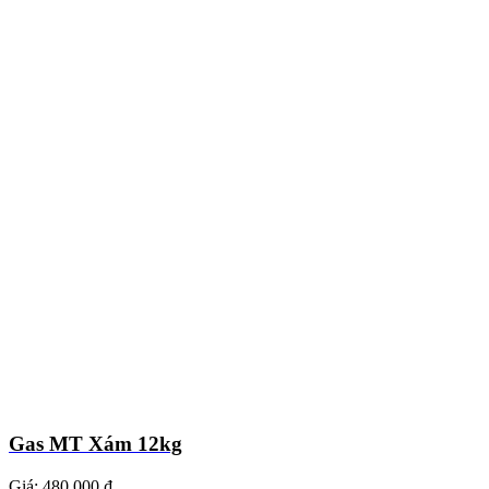
Gas MT Xám 12kg
Giá:
480.000 ₫