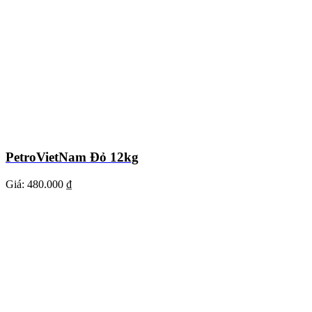
PetroVietNam Đỏ 12kg
Giá:
480.000 ₫