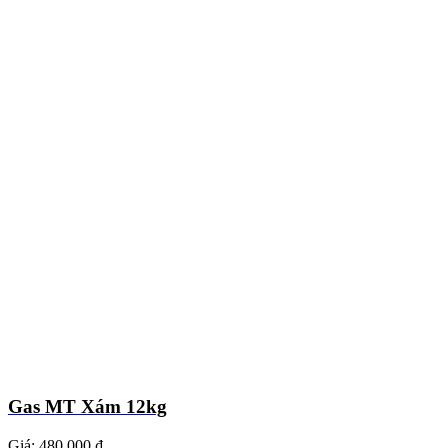
Gas MT Xám 12kg
Giá:
480.000 ₫