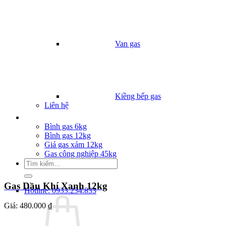
Van gas
Kiềng bếp gas
Liên hệ
Giá Gas
Bình gas 6kg
Bình gas 12kg
Giá gas xám 12kg
Gas công nghiệp 45kg
Tìm
kiếm:
Gas Dầu Khí Xanh 12kg
Hotline: 0933.234.833
Giá:
480.000 ₫