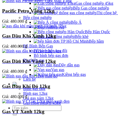
Gas công nghiệp 45kg
Bếp Gas công nghiệp
Pacific Petro Vàng 12kg
Thi công hệ
Bếp công nghiệp
Giá:
480.000 ₫
Bếp Á
Bếp Âu
Bếp Hàn Quốc
Gas Dầu Khí Xanh 12kg
Bếp khè
Bếp hầm
Bộ Bình Bếp Gas
Giá:
480.000 ₫
Bộ bình bếp gas đôi
Bộ bình bếp gas đơn
Phụ kiện gas
Gas Dầu Khí Vàng 12kg
Dây dẫn gas
Van gas
Giá:
480.000 ₫
Kiềng bếp gas
Liên hệ
Giá Gas
Gas Dầu Khí Đỏ 12kg
Bình gas 6kg
Bình gas 12kg
Giá:
480.000 ₫
Giá gas xám 12kg
Gas công nghiệp 45kg
Tìm
Gas VT Xanh 12kg
kiếm: