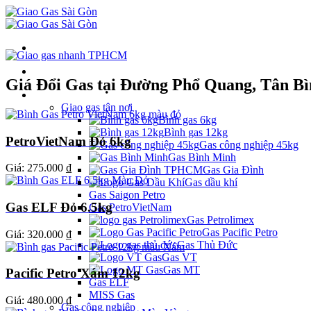
Giá Đổi Gas tại Đường Phổ Quang, Tân B
Danh mục
Giao gas tận nơi
Bình gas 6kg
Bình gas 12kg
PetroVietNam Đỏ 6kg
Gas công nghiệp 45kg
Gas Bình Minh
Giá:
275.000 ₫
Gas Gia Đình
Gas dầu khí
Gas Saigon Petro
Gas ELF Đỏ 6.5kg
Gas PetroVietNam
Gas Petrolimex
Gas Pacific Petro
Giá:
320.000 ₫
Gas Thủ Đức
Gas VT
Gas MT
Pacific Petro Xám 12kg
Gas ELF
MISS Gas
Giá:
480.000 ₫
Gas công nghiệp