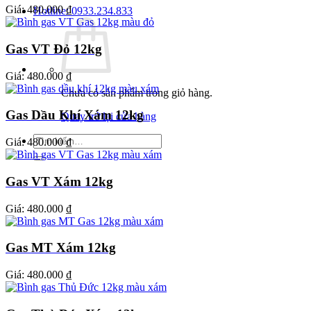
Giá:
480.000 ₫
Hotline: 0933.234.833
Gas VT Đỏ 12kg
Giá:
480.000 ₫
Chưa có sản phẩm trong giỏ hàng.
Gas Dầu Khí Xám 12kg
Quay trở lại cửa hàng
Tìm
Giá:
480.000 ₫
kiếm:
Gas VT Xám 12kg
Giá:
480.000 ₫
Gas MT Xám 12kg
Giá:
480.000 ₫