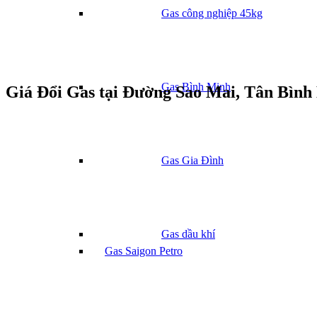
Gas công nghiệp 45kg
Gas Bình Minh
Giá Đổi Gas tại Đường Sao Mai, Tân Bìn
Gas Gia Đình
Gas dầu khí
Gas Saigon Petro