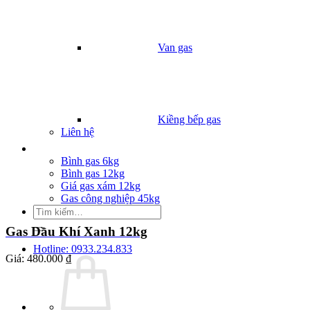
Van gas
Kiềng bếp gas
Liên hệ
Giá Gas
Bình gas 6kg
Bình gas 12kg
Giá gas xám 12kg
Gas công nghiệp 45kg
Tìm
kiếm:
Gas Dầu Khí Xanh 12kg
Hotline: 0933.234.833
Giá:
480.000 ₫