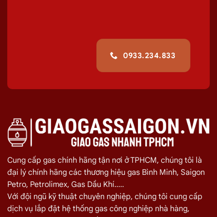
Chuyên cung cấp, đổi các bình
gas
dân
dụng 12Kg,
gas
công nghiệp 45kg chất
lượng
giao tận nơi Đường Sông Đà, Tân
Bình
giúp quá trình sử dụng
gas
của quý
0933.234.833
khách hiệu quả hơn.
Giá Giao Gas Tận Nơi Đường Sông Đà, Tân
Bình Ngày 10/08
TÊN SẢN PHẨM
GIÁ
Bình Gas Petro VietNam 6kg màu đỏ
275.000
₫
Bình Gas ELF 6,5kg Màu Đỏ
320.000
₫
Cung cấp gas chính hãng tận nơi ở TPHCM, chúng tôi là
Bình gas Pacific Petro 12kg màu Xám
480.000
₫
đại lý chính hãng các thương hiệu gas Bình Minh, Saigon
Bình gas Pacific Petro 12kg Màu Vàng
480.000
₫
Petro, Petrolimex, Gas Dầu Khí.....
gas dầu khí mầu xanh lá chuối 12kg
480.000
₫
Với đội ngũ kỹ thuật chuyên nghiệp, chúng tôi cung cấp
dịch vụ lắp đặt hệ thống gas công nghiệp nhà hàng,
Bình gas dầu khí 12kg màu vàng
480.000
₫