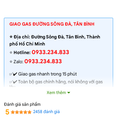
GIAO GAS ĐƯỜNG SÔNG ĐÀ, TÂN BÌNH
⭐️ Địa chỉ: Đường Sông Đà, Tân Bình, Thành
phố Hồ Chí Minh
0933.234.833
⭐️
Hotline:
0933.234.833
⭐️ Zalo:
✅✔️
Giao gas nhanh
trong 15 phút
✅✔️ Toàn bộ gas chính hãng, nói không với gas
lậu
Xem thêm
✅✔️ Gas đủ ký, chất lượng cao, bình gas được
kiểm định định kỳ
Đánh giá sản phẩm
✅✔️ Bán gas đúng giá niêm yết trên web
5
2458 đánh giá
✅✔️
Giá gas cập nhật hàng ngày