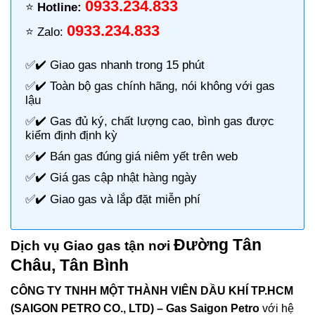
0933.234.833
⭐️
Hotline:
0933.234.833
⭐️ Zalo:
✅✔️
Giao gas nhanh
trong 15 phút
✅✔️ Toàn bộ gas chính hãng, nói không với gas
lậu
✅✔️ Gas đủ ký, chất lượng cao, bình gas được
kiểm định định kỳ
✅✔️ Bán gas đúng giá niêm yết trên web
✅✔️
Giá gas cập nhật hàng ngày
✅✔️ Giao gas và lắp đặt miễn phí
Đường Tân
Dịch vụ Giao gas tận nơi
Châu, Tân Bình
CÔNG TY TNHH MỘT THÀNH VIÊN DẦU KHÍ TP.HCM
(SAIGON PETRO CO., LTD) –
Gas Saigon Petro
với hệ