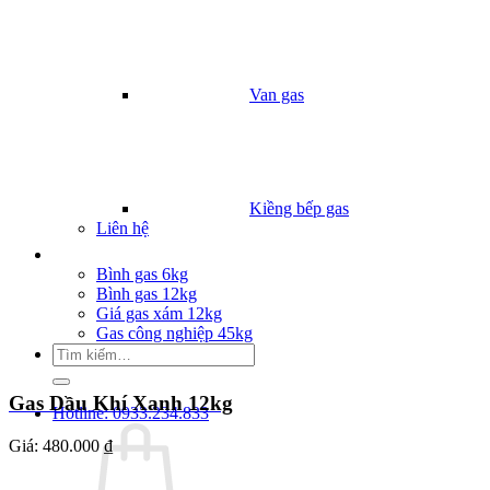
Van gas
Kiềng bếp gas
Liên hệ
Giá Gas
Bình gas 6kg
Bình gas 12kg
Giá gas xám 12kg
Gas công nghiệp 45kg
Tìm
kiếm:
Gas Dầu Khí Xanh 12kg
Hotline: 0933.234.833
Giá:
480.000 ₫