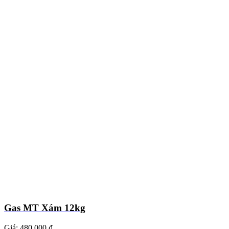
Gas MT Xám 12kg
Giá:
480.000 ₫