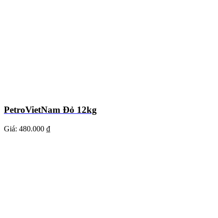
PetroVietNam Đỏ 12kg
Giá:
480.000 ₫