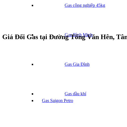
Gas công nghiệp 45kg
Gas Bình Minh
Giá Đổi Gas tại Đường Tống Văn Hên, Tâ
Gas Gia Đình
Gas dầu khí
Gas Saigon Petro