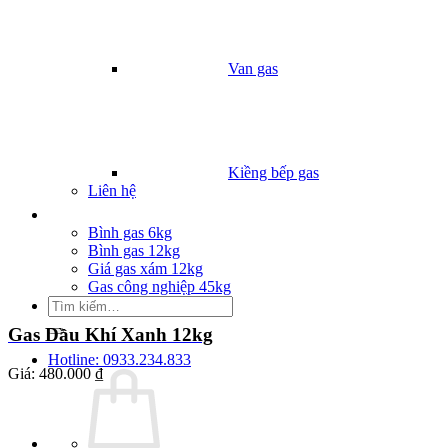
Van gas
Kiềng bếp gas
Liên hệ
Giá Gas
Bình gas 6kg
Bình gas 12kg
Giá gas xám 12kg
Gas công nghiệp 45kg
Tìm
kiếm:
Gas Dầu Khí Xanh 12kg
Hotline: 0933.234.833
Giá:
480.000 ₫