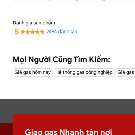
✅✔️ Bán gas đúng giá niêm yết trên web
✅✔️
Giá gas cập nhật hàng ngày
Đánh giá sản phẩm
✅✔️ Giao gas và lắp đặt miễn phí
5
2494 đánh giá
Dịch Vụ Giao Gas Tận Nơi
Đường Tr
Mọi Người Cũng Tìm Kiếm:
CÔNG TY TNHH MỘT THÀNH VIÊN DẦU KHÍ TP.HCM 
Giá gas hôm nay
Hệ thống gas công nghiệp
Giá gas
Giao gas Nhanh tận nơi
Chuyên cung cấp, đổi các bình
gas
dân dụ