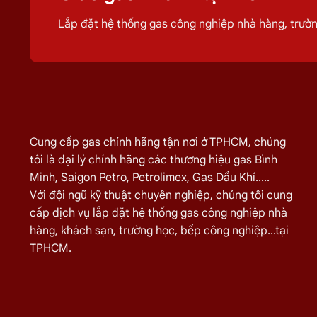
quá trình sử dụng
gas
của quý khách hiệu q
Lắp đặt hệ thống gas công nghiệp nhà hàng, trư
Giá Giao Gas Tận Nơi Đường Trần 
TÊN SẢN PHẨM
Bình Gas Petro VietNam 6kg màu đỏ
Bình Gas ELF 6,5kg Màu Đỏ
Cung cấp gas chính hãng tận nơi ở TPHCM, chúng
Bình gas Pacific Petro 12kg màu Xám
tôi là đại lý chính hãng các thương hiệu gas Bình
Bình gas Pacific Petro 12kg Màu Vàng
Minh, Saigon Petro, Petrolimex, Gas Dầu Khí.....
Với đội ngũ kỹ thuật chuyên nghiệp, chúng tôi cung
gas dầu khí mầu xanh lá chuối 12kg
cấp dịch vụ lắp đặt hệ thống gas công nghiệp nhà
Bình gas dầu khí 12kg màu vàng
hàng, khách sạn, trường học, bếp công nghiệp...tại
Bình gas dầu khí 12kg màu đỏ
TPHCM.
Bình gas VT Gas 12kg màu xanh đen
Bình gas VT Gas 12kg màu đỏ
Bình gas dầu khí 12kg màu xám