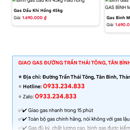
Gas Dầu Khí Hồng 45kg
Giá:
1.690.000 ₫
Gas Bình M
Giá:
1.690.
GIAO GAS ĐƯỜNG TRẦN THÁI TÔNG, TÂN BÌN
⭐️ Địa chỉ: Đường Trần Thái Tông, Tân Bình, Th
0933.234.833
⭐️
Hotline:
0933.234.833
⭐️ Zalo:
✅✔️
Giao gas nhanh
trong 15 phút
✅✔️ Toàn bộ gas chính hãng, nói không với gas lậu
✅✔️ Gas đủ ký, chất lượng cao, bình gas được kiểm