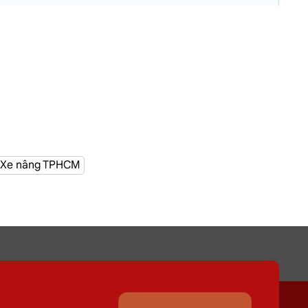
g hơn 100 cửa hàng tại TPHCM
Xe nâng TPHCM
nơi Đường Trần Thái Tông, Tân Bình
giúp